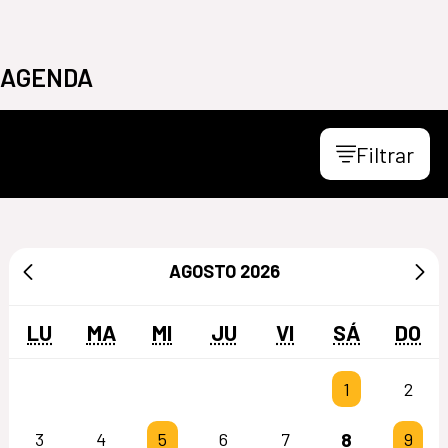
AGENDA
Filtrar
AGOSTO
2026
LU
MA
MI
JU
VI
SÁ
DO
1
2
8
3
4
5
6
7
9