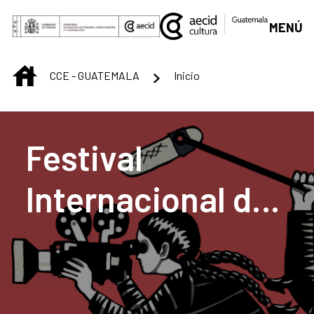
Saltar al contenido principal
MENÚ
INICIO
CCE - GUATEMALA
Inicio
Centro Cultural de G
Festival
Internacional de
Cine Documental
CentraDoc