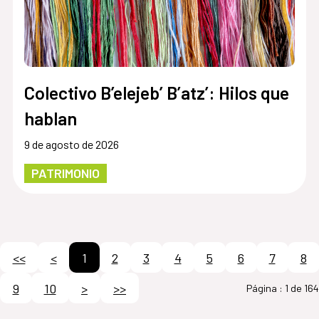
Colectivo B’elejeb’ B’atz’: Hilos que
hablan
9 de agosto de 2026
PATRIMONIO
<<
<
1
2
3
4
5
6
7
8
9
10
>
>>
Página :
1 de 164