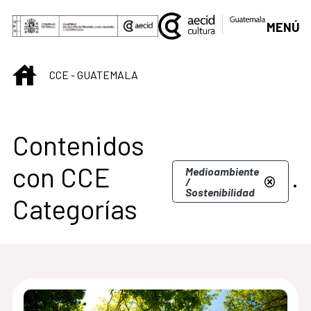
Saltar al contenido principal
MENÚ
INICIO
CCE - GUATEMALA
Centro Cultural de G
Contenidos
con CCE
.
Medioambiente
/
Sostenibilidad
Categorías