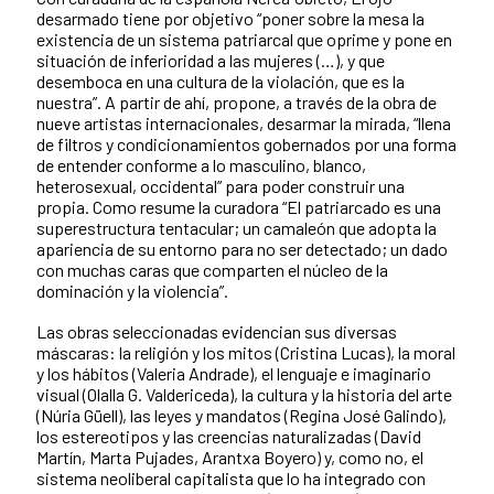
desarmado tiene por objetivo “poner sobre la mesa la
existencia de un sistema patriarcal que oprime y pone en
situación de inferioridad a las mujeres (…), y que
desemboca en una cultura de la violación, que es la
nuestra”. A partir de ahí, propone, a través de la obra de
nueve artistas internacionales, desarmar la mirada, “llena
de filtros y condicionamientos gobernados por una forma
de entender conforme a lo masculino, blanco,
heterosexual, occidental” para poder construir una
propia. Como resume la curadora “El patriarcado es una
superestructura tentacular; un camaleón que adopta la
apariencia de su entorno para no ser detectado; un dado
con muchas caras que comparten el núcleo de la
dominación y la violencia”.
Las obras seleccionadas evidencian sus diversas
máscaras: la religión y los mitos (Cristina Lucas), la moral
y los hábitos (Valeria Andrade), el lenguaje e imaginario
visual (Olalla G. Valdericeda), la cultura y la historia del arte
(Núria Güell), las leyes y mandatos (Regina José Galindo),
los estereotipos y las creencias naturalizadas (David
Martín, Marta Pujades, Arantxa Boyero) y, como no, el
sistema neoliberal capitalista que lo ha integrado con