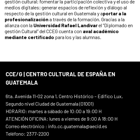
gestión cultural; fomentar la participación colectiva y el uso de
medios digitales; generar espacios de reflexión y diálogo al
respecto de la gestión cultural en Guatemala y a
portar a la
profesionalización
a través de la formación. Gracias a la
alianza con la
Universidad Rafael Landivar
el “Diplomado en
gestión Cultural” del CCEG cuenta con
aval académico
mediante certificado
para los y las alumnas.
CCE/G | CENTRO CULTURAL DE ESPAÑA EN
GUATEMALA
6ta. Avenida 11-02 zona 1, Centro Histórico – Edifico Lux,
Segundo nivel Ciudad de Guatemala (01001)
HORARIO: martes a sábado de 10:00 a 19:00 H
ATENCIÓN OFICINA: lunes a viernes de 9:00 A 18:00 H
Correo electrónico : info.cc.guatemala@aecid.es
Teléfono: 2377-2200