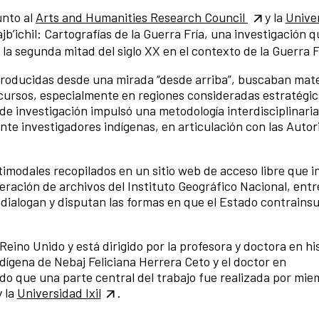
unto al
Arts and Humanities Research Council
y la
Unive
b’ichil: Cartografías de la Guerra Fría, una investigación qu
la segunda mitad del siglo XX en el contexto de la Guerra F
 producidas desde una mirada “desde arriba”, buscaban mat
 recursos, especialmente en regiones consideradas estratégi
 de investigación impulsó una metodología interdisciplinaria
inte investigadores indígenas, en articulación con las Auto
timodales recopilados en un sitio web de acceso libre que i
ración de archivos del Instituto Geográfico Nacional, entr
dialogan y disputan las formas en que el Estado contrains
eino Unido y está dirigido por la profesora y doctora en hi
ndígena de Nebaj Feliciana Herrera Ceto y el doctor en
ndo que una parte central del trabajo fue realizada por mi
 la
Universidad Ixil
.