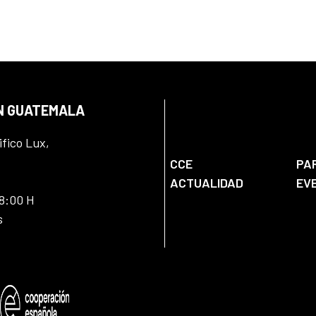
EN GUATEMALA
ifico Lux,
CCE
PA
ACTUALIDAD
EV
18:00 H
s