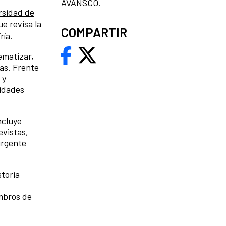
AVANSCO.
rsidad de
e revisa la
COMPARTIR
ría.
ematizar,
cas. Frente
 y
ridades
ncluye
evistas,
urgente
storia
embros de