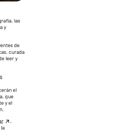
rafía, las
a y
yentes de
icas, curada
e leer y
s
cerán el
a, que
e y el
ón.
ar
,
la