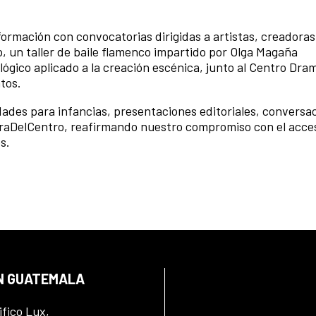
rmación con convocatorias dirigidas a artistas, creadoras
, un taller de baile flamenco impartido por Olga Magaña
ógico aplicado a la creación escénica, junto al Centro Dra
ntos.
ades para infancias, presentaciones editoriales, conversa
raDelCentro, reafirmando nuestro compromiso con el acces
es.
EN GUATEMALA
ifico Lux,