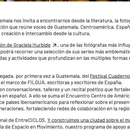
mala nos invita a encontrarnos desde la literatura, la fotog
ación que reúne voces de Guatemala, Centroamérica, Españ
, creación e intercambio desde la cultura.
ón de Graciela Iturbide
, una de las fotógrafas más influ
co podrá recorrer una selección de sus series más emblemát
adas y actividades que profundizan en las múltiples formas d
llegada, por primera vez a Guatemala, del
Festival Cuaderno
 en el marco de FILGUA, escritoras y escritores de España,
n conversaciones, talleres y un recital poético que fortale
a en español. A ello se suma el Encuentro Centro de Améric
ce países iberoamericanos para reflexionar sobre el present
generaciones, fortaleciendo redes de colaboración en la regi
final de EntreCICLOS,
Y construimos una ciudad sobre el m
ia de Espacio en Movimiento, nuestro programa de apoyo a 