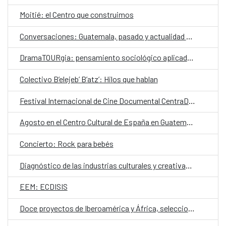
Moitié: el Centro que construimos
Conversaciones: Guatemala, pasado y actualidad en el valle de La Ermita
DramaTOURgia: pensamiento sociológico aplicado a la creación escénica
Colectivo B’elejeb’ B’atz’: Hilos que hablan
Festival Internacional de Cine Documental CentraDoc
Agosto en el Centro Cultural de España en Guatemala
Concierto: Rock para bebés
Diagnóstico de las industrias culturales y creativas en Guatemala
EEM: ECDISIS
Doce proyectos de Iberoamérica y África, seleccionados en la convocatoria E·CO/26: Sobre el tiempo