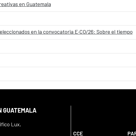
 creativas en Guatemala
seleccionados en la convocatoria E·CO/26: Sobre el tiempo
EN GUATEMALA
ifico Lux,
CCE
PA