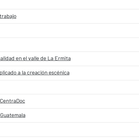
trabajo
lidad en el valle de La Ermita
licado a la creación escénica
l CentraDoc
n Guatemala