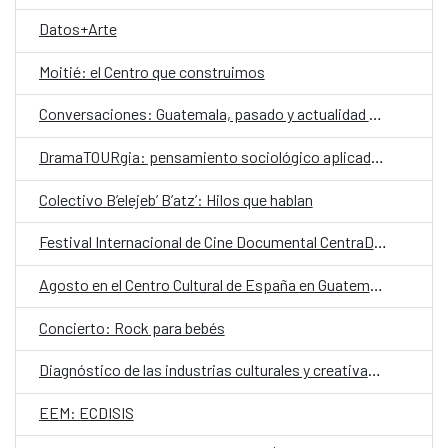
Datos+Arte
Moitié: el Centro que construimos
Conversaciones: Guatemala, pasado y actualidad en el valle de La Ermita
DramaTOURgia: pensamiento sociológico aplicado a la creación escénica
Colectivo B’elejeb’ B’atz’: Hilos que hablan
Festival Internacional de Cine Documental CentraDoc
Agosto en el Centro Cultural de España en Guatemala
Concierto: Rock para bebés
Diagnóstico de las industrias culturales y creativas en Guatemala
EEM: ECDISIS