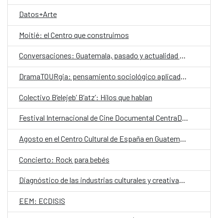
Datos+Arte
Moitié: el Centro que construimos
Conversaciones: Guatemala, pasado y actualidad en el valle de La Ermita
DramaTOURgia: pensamiento sociológico aplicado a la creación escénica
Colectivo B’elejeb’ B’atz’: Hilos que hablan
Festival Internacional de Cine Documental CentraDoc
Agosto en el Centro Cultural de España en Guatemala
Concierto: Rock para bebés
Diagnóstico de las industrias culturales y creativas en Guatemala
EEM: ECDISIS