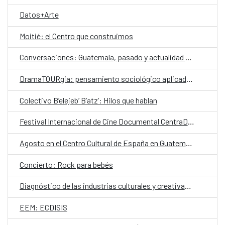
Datos+Arte
Moitié: el Centro que construimos
Conversaciones: Guatemala, pasado y actualidad en el valle de La Ermita
DramaTOURgia: pensamiento sociológico aplicado a la creación escénica
Colectivo B’elejeb’ B’atz’: Hilos que hablan
Festival Internacional de Cine Documental CentraDoc
Agosto en el Centro Cultural de España en Guatemala
Concierto: Rock para bebés
Diagnóstico de las industrias culturales y creativas en Guatemala
EEM: ECDISIS