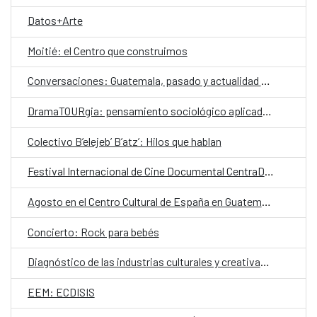
Datos+Arte
Moitié: el Centro que construimos
Conversaciones: Guatemala, pasado y actualidad en el valle de La Ermita
DramaTOURgia: pensamiento sociológico aplicado a la creación escénica
Colectivo B’elejeb’ B’atz’: Hilos que hablan
Festival Internacional de Cine Documental CentraDoc
Agosto en el Centro Cultural de España en Guatemala
Concierto: Rock para bebés
Diagnóstico de las industrias culturales y creativas en Guatemala
EEM: ECDISIS