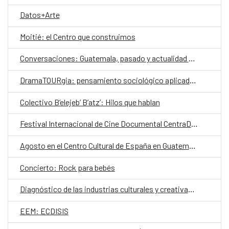
Datos+Arte
Moitié: el Centro que construimos
Conversaciones: Guatemala, pasado y actualidad en el valle de La Ermita
DramaTOURgia: pensamiento sociológico aplicado a la creación escénica
Colectivo B’elejeb’ B’atz’: Hilos que hablan
Festival Internacional de Cine Documental CentraDoc
Agosto en el Centro Cultural de España en Guatemala
Concierto: Rock para bebés
Diagnóstico de las industrias culturales y creativas en Guatemala
EEM: ECDISIS