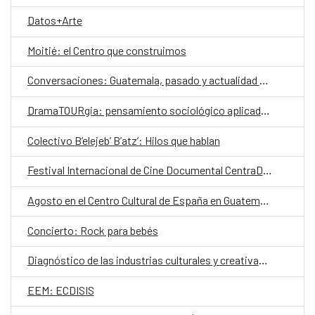
Datos+Arte
Moitié: el Centro que construimos
Conversaciones: Guatemala, pasado y actualidad en el valle de La Ermita
DramaTOURgia: pensamiento sociológico aplicado a la creación escénica
Colectivo B’elejeb’ B’atz’: Hilos que hablan
Festival Internacional de Cine Documental CentraDoc
Agosto en el Centro Cultural de España en Guatemala
Concierto: Rock para bebés
Diagnóstico de las industrias culturales y creativas en Guatemala
EEM: ECDISIS