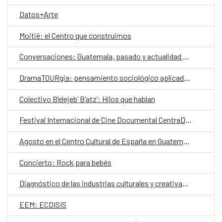
Datos+Arte
Moitié: el Centro que construimos
Conversaciones: Guatemala, pasado y actualidad en el valle de La Ermita
DramaTOURgia: pensamiento sociológico aplicado a la creación escénica
Colectivo B’elejeb’ B’atz’: Hilos que hablan
Festival Internacional de Cine Documental CentraDoc
Agosto en el Centro Cultural de España en Guatemala
Concierto: Rock para bebés
Diagnóstico de las industrias culturales y creativas en Guatemala
EEM: ECDISIS