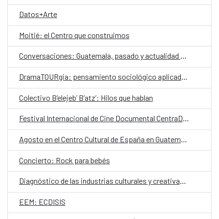
Datos+Arte
Moitié: el Centro que construimos
Conversaciones: Guatemala, pasado y actualidad en el valle de La Ermita
DramaTOURgia: pensamiento sociológico aplicado a la creación escénica
Colectivo B’elejeb’ B’atz’: Hilos que hablan
Festival Internacional de Cine Documental CentraDoc
Agosto en el Centro Cultural de España en Guatemala
Concierto: Rock para bebés
Diagnóstico de las industrias culturales y creativas en Guatemala
EEM: ECDISIS