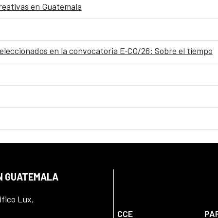
 creativas en Guatemala
seleccionados en la convocatoria E·CO/26: Sobre el tiempo
EN GUATEMALA
ifico Lux,
CCE
PA