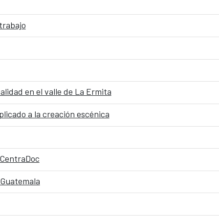
trabajo
lidad en el valle de La Ermita
licado a la creación escénica
l CentraDoc
n Guatemala