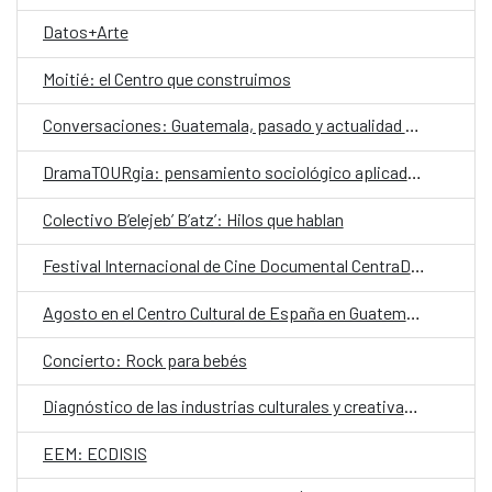
Datos+Arte
Moitié: el Centro que construimos
Conversaciones: Guatemala, pasado y actualidad en el valle de La Ermita
DramaTOURgia: pensamiento sociológico aplicado a la creación escénica
Colectivo B’elejeb’ B’atz’: Hilos que hablan
Festival Internacional de Cine Documental CentraDoc
Agosto en el Centro Cultural de España en Guatemala
Concierto: Rock para bebés
Diagnóstico de las industrias culturales y creativas en Guatemala
EEM: ECDISIS