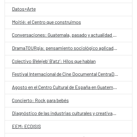
Datos+Arte
Moitié: el Centro que construimos
Conversaciones: Guatemala, pasado y actualidad en el valle de La Ermita
DramaTOURgia: pensamiento sociológico aplicado a la creación escénica
Colectivo B’elejeb’ B’atz’: Hilos que hablan
Festival Internacional de Cine Documental CentraDoc
Agosto en el Centro Cultural de España en Guatemala
Concierto: Rock para bebés
Diagnóstico de las industrias culturales y creativas en Guatemala
EEM: ECDISIS