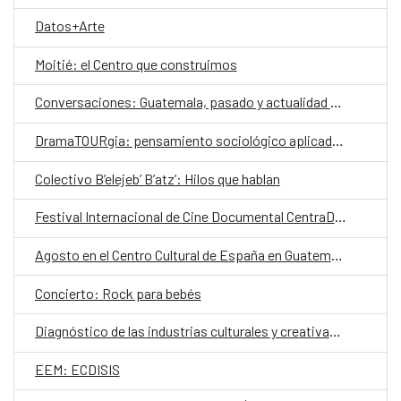
Datos+Arte
Moitié: el Centro que construimos
Conversaciones: Guatemala, pasado y actualidad en el valle de La Ermita
DramaTOURgia: pensamiento sociológico aplicado a la creación escénica
Colectivo B’elejeb’ B’atz’: Hilos que hablan
Festival Internacional de Cine Documental CentraDoc
Agosto en el Centro Cultural de España en Guatemala
Concierto: Rock para bebés
Diagnóstico de las industrias culturales y creativas en Guatemala
EEM: ECDISIS