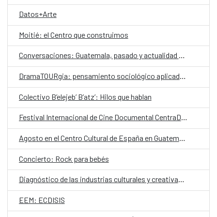
Datos+Arte
Moitié: el Centro que construimos
Conversaciones: Guatemala, pasado y actualidad en el valle de La Ermita
DramaTOURgia: pensamiento sociológico aplicado a la creación escénica
Colectivo B’elejeb’ B’atz’: Hilos que hablan
Festival Internacional de Cine Documental CentraDoc
Agosto en el Centro Cultural de España en Guatemala
Concierto: Rock para bebés
Diagnóstico de las industrias culturales y creativas en Guatemala
EEM: ECDISIS