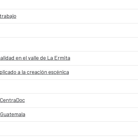
trabajo
lidad en el valle de La Ermita
licado a la creación escénica
l CentraDoc
n Guatemala