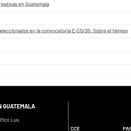
 creativas en Guatemala
seleccionados en la convocatoria E·CO/26: Sobre el tiempo
EN GUATEMALA
ifico Lux,
CCE
PA