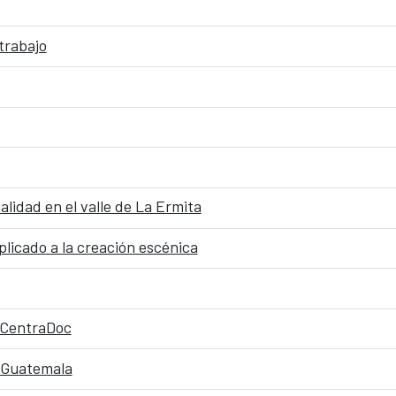
trabajo
lidad en el valle de La Ermita
licado a la creación escénica
l CentraDoc
n Guatemala