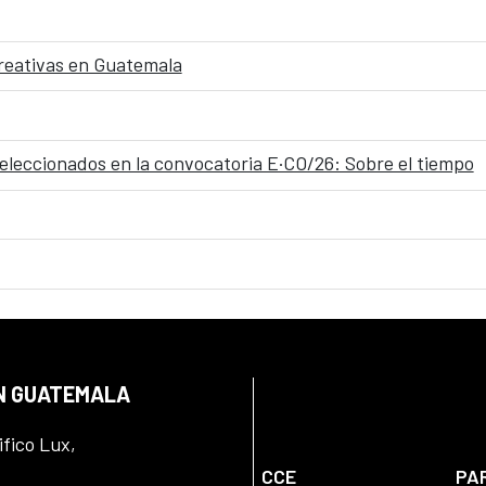
 creativas en Guatemala
seleccionados en la convocatoria E·CO/26: Sobre el tiempo
EN GUATEMALA
ifico Lux,
CCE
PA