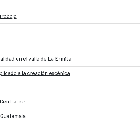
trabajo
lidad en el valle de La Ermita
licado a la creación escénica
l CentraDoc
n Guatemala