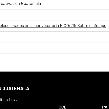
 creativas en Guatemala
seleccionados en la convocatoria E·CO/26: Sobre el tiempo
EN GUATEMALA
ifico Lux,
CCE
PA