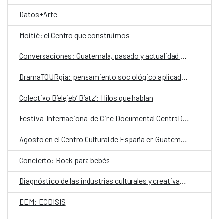
Datos+Arte
Moitié: el Centro que construimos
Conversaciones: Guatemala, pasado y actualidad en el valle de La Ermita
DramaTOURgia: pensamiento sociológico aplicado a la creación escénica
Colectivo B’elejeb’ B’atz’: Hilos que hablan
Festival Internacional de Cine Documental CentraDoc
Agosto en el Centro Cultural de España en Guatemala
Concierto: Rock para bebés
Diagnóstico de las industrias culturales y creativas en Guatemala
EEM: ECDISIS