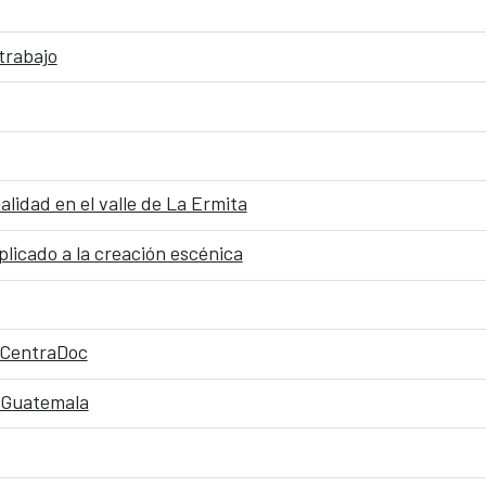
trabajo
lidad en el valle de La Ermita
licado a la creación escénica
l CentraDoc
n Guatemala