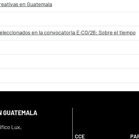
 creativas en Guatemala
seleccionados en la convocatoria E·CO/26: Sobre el tiempo
EN GUATEMALA
ifico Lux,
CCE
PA