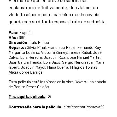
Alertado de que en breve su sobrina se
enclaustrará definitivamente, don Jaime, un
viudo fascinado por el parecido que la novicia
guarda con su difunta esposa, trata de seducirla.
País:
España
Año:
1961
Dirección:
Luis Buñuel
Reparto:
Silvia Pinal, Francisco Rabal, Fernando Rey,
Margarita Lozano, Victoria Zinney, Teresa Rabal, José
Calvo, Luis Heredia, Joaquín Roa, José Manuel Martín,
Juan García Tienda, Lola Gaos, Sergio Mendizábal, María
Isbert, Joaquín Mayol, María Guerra, Milagros Tomás,
Alicia Jorge Barriga.
Esta película está inspirada en la obra
Halma
, una novela
de Benito Pérez Galdós.
Mira aquí la película
Contraseña para la película:
clasicoscontigomayo22