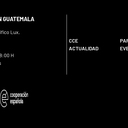
EN GUATEMALA
ifico Lux,
CCE
PA
ACTUALIDAD
EV
18:00 H
s