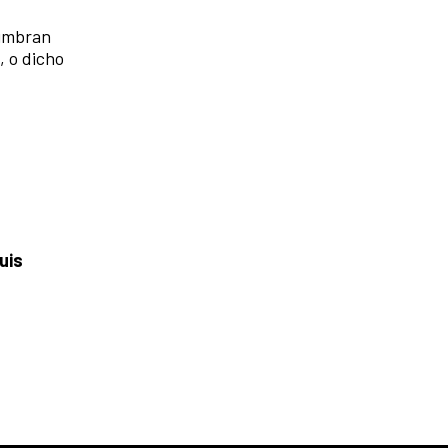
tumbran
, o dicho
uis