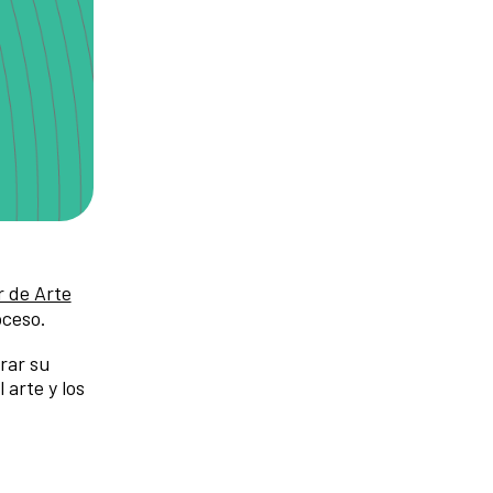
r de Arte
oceso.
rar su
 arte y los