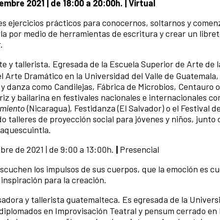
iembre 2021 | de 18:00 a 20:00h. | Virtual
es e
jercicios prácticos para conocernos, soltarnos y comen
rla por medio de herramientas de escritura y c
rear un libret
r.
te y tallerista. Egresada de la Escuela Superior de Arte de 
l Arte Dramático en la Universidad del Valle de Guatemala,
 y danza como Candilejas, Fábrica de Microbios, Centauro 
z y bailarina en festivales nacionales e internacionales co
amiento
(Nicaragua), Festidanza (El Salvador) o el Festival 
do talleres de proyección social para jóvenes y niños, junt
aquescuintla.
bre de 2021 | de 9:00 a 13:00h.
|
Presencial
 escuchen
los impulsos de sus cuerpos, q
ue la emoción es cu
nspiración para la creación.
sadora y tallerista guatemalteca. Es egresada de la Univers
diplomados en Improvisación Teatral y pensum cerrado en 