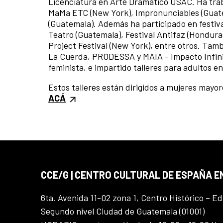
Licenciatura en Arte Dramático USAC. Ha trab
MaMa ETC (New York), Impronunciables (Guatem
(Guatemala). Además ha participado en festiva
Teatro (Guatemala), Festival Antifaz (Hondur
Project Festival (New York), entre otros. Tamb
La Cuerda, PRODESSA y MAIA - Impacto Infinit
feminista, e impartido talleres para adultos 
Estos talleres están dirigidos a m
ujeres mayore
ACÁ
CCE/G | CENTRO CULTURAL DE ESPAÑA 
6ta. Avenida 11-02 zona 1, Centro Histórico – Ed
Segundo nivel Ciudad de Guatemala (01001)