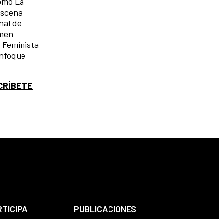
como La
Escena
nal de
omen
n Feminista
enfoque
CRÍBETE
RTICIPA
PUBLICACIONES