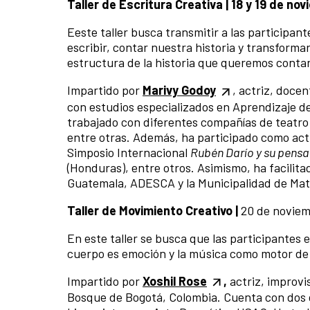
Taller de Escritura Creativa |
18 y 19 de nov
Eeste taller busca transmitir a las participant
escribir, c
ontar nuestra historia y transforma
estructura de la historia que queremos conta
Impartido por
Marivy Godoy
, actriz, docen
con estudios especializados en Aprendizaje de
trabajado con diferentes compañías de teatro
entre otras. Además, ha participado como actri
Simposio Internacional
Rubén Darío y su pens
(Honduras), entre otros. Asimismo, ha facilita
Guatemala, ADESCA y la Municipalidad de Mat
Taller de Movimiento Creativo
|
20 de noviem
En este taller se busca que las participantes
cuerpo es emoción y l
a música como motor de i
Impartido por
Xoshil Rose
,
actriz, improvi
Bosque de Bogotá, Colombia. Cuenta con dos 