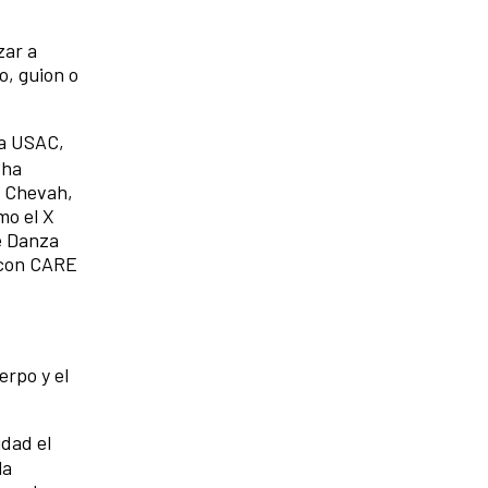
zar a
o, guion o
la USAC,
 ha
o
Chevah,
mo el X
de Danza
o con CARE
erpo y el
idad el
la