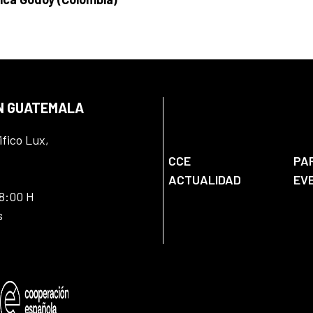
EN GUATEMALA
ifico Lux,
CCE
PA
ACTUALIDAD
EV
18:00 H
s