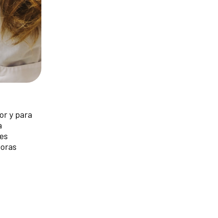
or y para
a
tes
doras