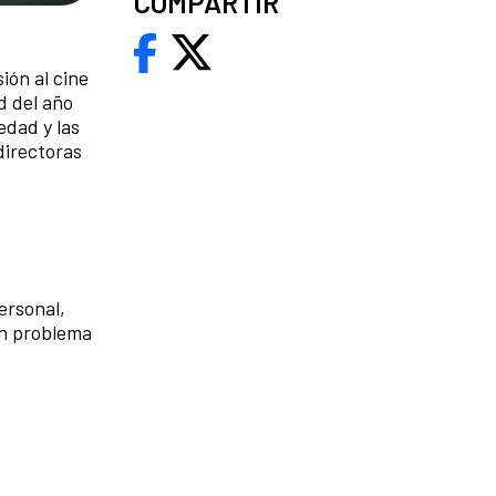
COMPARTIR
sión al cine
d del año
edad y las
directoras
ersonal,
un problema