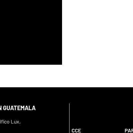
EN GUATEMALA
ifico Lux,
CCE
PA