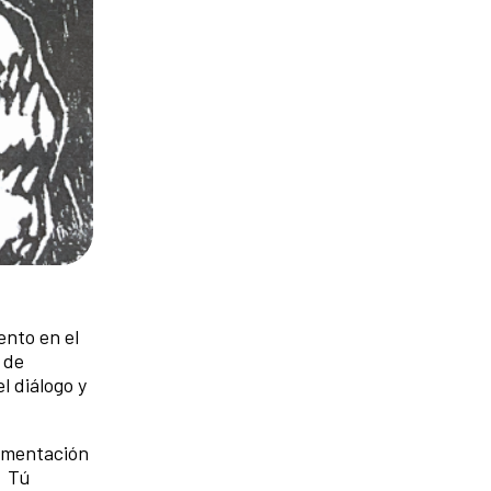
ento en el
 de
l diálogo y
umentación
. Tú