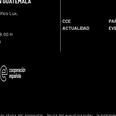
EN GUATEMALA
ifico Lux,
CCE
PA
ACTUALIDAD
EV
18:00 H
s