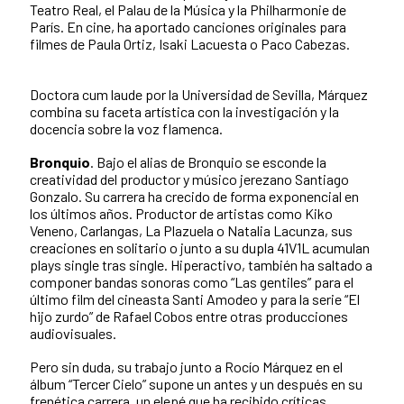
Teatro Real, el Palau de la Música y la Philharmonie de
París. En cine, ha aportado canciones originales para
filmes de Paula Ortiz, Isaki Lacuesta o Paco Cabezas.
Doctora cum laude por la Universidad de Sevilla, Márquez
combina su faceta artística con la investigación y la
docencia sobre la voz flamenca.
Bronquio
. Bajo el alias de Bronquio se esconde la
creatividad del productor y músico jerezano Santiago
Gonzalo. Su carrera ha crecido de forma exponencial en
los últimos años. Productor de artistas como Kiko
Veneno, Carlangas, La Plazuela o Natalia Lacunza, sus
creaciones en solitario o junto a su dupla 41V1L acumulan
plays single tras single. Hiperactivo, también ha saltado a
componer bandas sonoras como “Las gentiles” para el
último film del cineasta Santi Amodeo y para la serie “El
hijo zurdo” de Rafael Cobos entre otras producciones
audiovisuales.
Pero sin duda, su trabajo junto a Rocío Márquez en el
álbum “Tercer Cielo” supone un antes y un después en su
frenética carrera, un elepé que ha recibido críticas