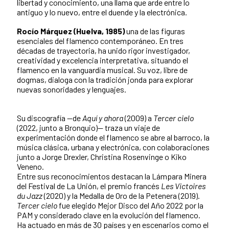
libertad y conocimiento, una llama que arde entre lo
antiguo y lo nuevo, entre el duende y la electrónica.
Rocío Márquez (Huelva, 1985)
una de las figuras
esenciales del flamenco contemporáneo. En tres
décadas de trayectoria, ha unido rigor investigador,
creatividad y excelencia interpretativa, situando el
flamenco en la vanguardia musical. Su voz, libre de
dogmas, dialoga con la tradición jonda para explorar
nuevas sonoridades y lenguajes.
Su discografía —de
Aquí y ahora
(2009) a
Tercer cielo
(2022, junto a Bronquio)— traza un viaje de
experimentación donde el flamenco se abre al barroco, la
música clásica, urbana y electrónica, con colaboraciones
junto a Jorge Drexler, Christina Rosenvinge o Kiko
Veneno.
Entre sus reconocimientos destacan la Lámpara Minera
del Festival de La Unión, el premio francés
Les Victoires
du Jazz
(2020) y la Medalla de Oro de la Petenera (2019).
Tercer cielo
fue elegido Mejor Disco del Año 2022 por la
PAM y considerado clave en la evolución del flamenco.
Ha actuado en más de 30 países y en escenarios como el