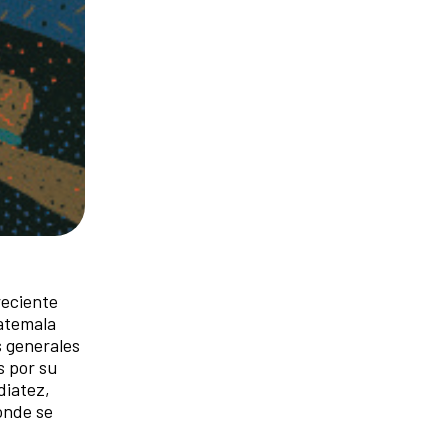
reciente
uatemala
s generales
s por su
diatez,
onde se