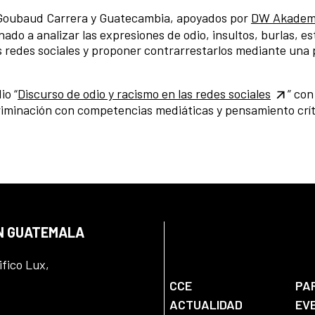
o Goubaud Carrera y Guatecambia, apoyados por
DW Akadem
ado a analizar las expresiones de odio, insultos, burlas, es
as redes sociales y proponer contrarrestarlos mediante una
io “
Discurso de odio y racismo en las redes sociales
” con
riminación con competencias mediáticas y pensamiento crít
EN GUATEMALA
ifico Lux,
CCE
PA
ACTUALIDAD
EV