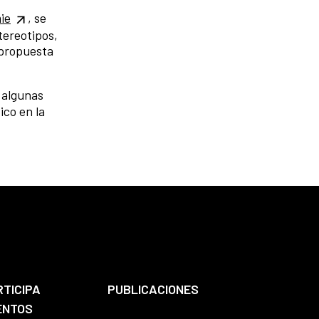
ie
, se
tereotipos,
 propuesta
 algunas
ico en la
RTICIPA
PUBLICACIONES
ENTOS