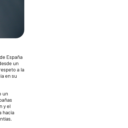
l de España
 desde un
espeto a la
ía en su
o un
mpañas
 y el
a hacia
ntías.