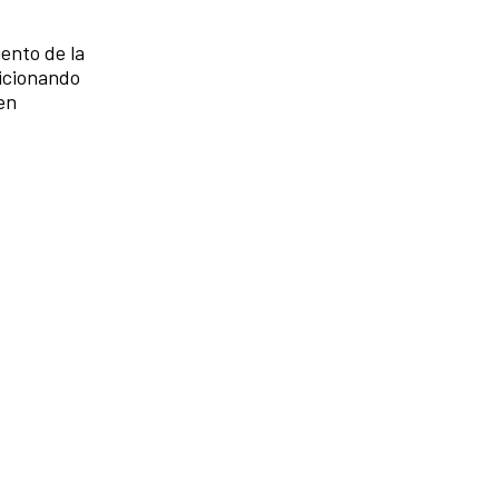
ento de la
sicionando
en