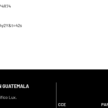
P4R74
n4y2Y&t=42s
EN GUATEMALA
ifico Lux,
CCE
PA