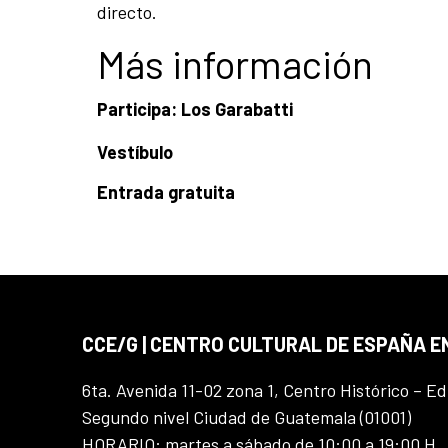
directo.
Más información
Participa: Los Garabatti
Vestíbulo
Entrada gratuita
CCE/G | CENTRO CULTURAL DE ESPAÑA 
6ta. Avenida 11-02 zona 1, Centro Histórico – Ed
Segundo nivel Ciudad de Guatemala (01001)
HORARIO: martes a sábado de 10:00 a 19:00 H