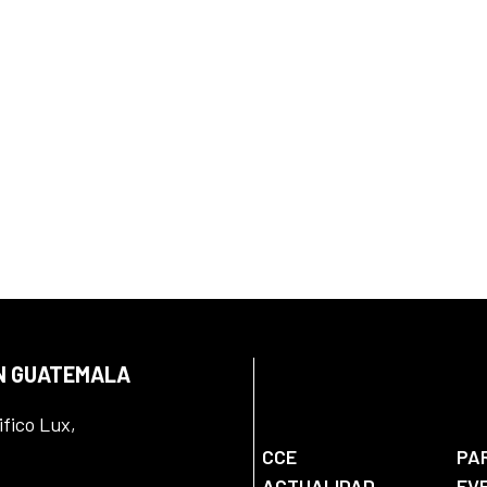
EN GUATEMALA
ifico Lux,
CCE
PA
ACTUALIDAD
EV