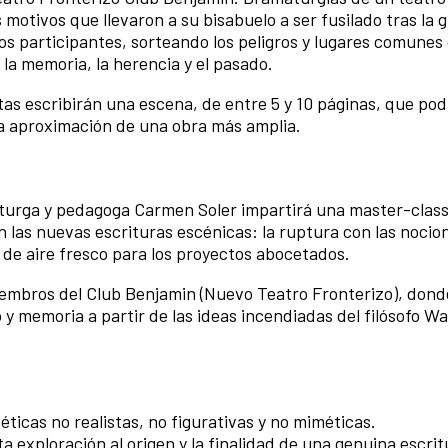
s motivos que llevaron a su bisabuelo a ser fusilado tras la g
 los participantes, sorteando los peligros y lugares comunes
a memoria, la herencia y el pasado.
istas escribirán una escena, de entre 5 y 10 páginas, que po
ra aproximación de una obra más amplia.
maturga y pedagoga Carmen Soler impartirá una master-class
 las nuevas escrituras escénicas: la ruptura con las nocion
 de aire fresco para los proyectos abocetados.
mbros del Club Benjamin (Nuevo Teatro Fronterizo), dond
 y memoria a partir de las ideas incendiadas del filósofo Wa
éticas no realistas, no figurativas y no miméticas.
a exploración al origen y la finalidad de una genuina escrit