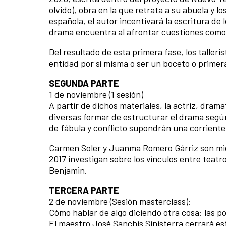
olvido), obra en la que retrata a su abuela y lo
española, el autor incentivará la escritura de
drama encuentra al afrontar cuestiones como l
Del resultado de esta primera fase, los taller
entidad por sí misma o ser un boceto o prime
SEGUNDA PARTE
1 de noviembre (1 sesión)
A partir de dichos materiales, la actriz, dra
diversas formar de estructurar el drama según
de fábula y conflicto supondrán una corriente
Carmen Soler y Juanma Romero Gárriz son mie
2017 investigan sobre los vínculos entre teatro
Benjamin.
TERCERA PARTE
2 de noviembre (Sesión masterclass):
Cómo hablar de algo diciendo otra cosa: las po
El maestro José Sanchis Sinisterra cerrará est