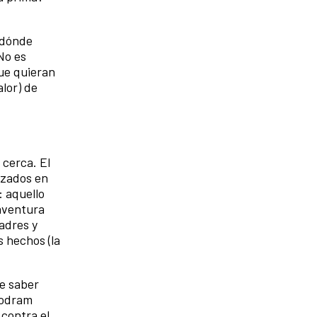
 dónde
No es
que quieran
alor) de
 cerca. El
izados en
: aquello
 aventura
adres y
s hechos (la
ue saber
rodram
contra el