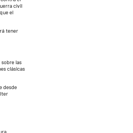
uerra civil
 que el
drá tener
 sobre las
es clásicas
e desde
lter
ura