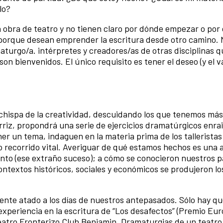
lo?
a obra de teatro y no tienen claro por dónde empezar o por
 porque desean emprender la escritura desde otro camino. 
aturgo/a. intérpretes y creadores/as de otras disciplinas 
on bienvenidos. El único requisito es tener el deseo (y el v
chispa de la creatividad, descuidando los que tenemos más
rriz, propondrá una serie de ejercicios dramatúrgicos enra
ner un tema, indaguen en la materia prima de los talleristas
o recorrido vital. Averiguar de qué estamos hechos es una
ento (ese extraño suceso); a cómo se conocieron nuestros p
contextos históricos, sociales y económicos se produjeron lo
mente atado a los días de nuestros antepasados. Sólo hay q
 experiencia en la escritura de “Los desafectos” (Premio Eu
eatro Fronterizo Club Benjamin. Dramaturgias de un teatro 