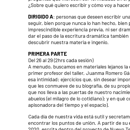
¿Sobre qué quiero escribir y cómo voy a hacer
DIRIGIDO A
: personas que deseen escribir un
seguir, bien porque nunca lo han hecho, bien
imprescindible experiencia previa, ni ser dram
dar el paso de la escritura dramática también s
descubrir nuestra materia e ingenio.
PRIMERA PARTE
Del 26 al 29 (2hrs cada sesión)
A menudo, buscamos en materiales lejanos la 
primer profesor del taller, Juanma Romero Gá
esa intimidad; ejercicios que, sin desear impo
que les conmueve de su biografía, de su propi
que nos lleva a las puertas de nuestro nacimi
abuelos (el milagro de lo cotidiano); y en qué 
apisonadora del tiempo y el espacio).
Cada día de nuestra vida está sutil y secreta
encontrar los puntos de unión. A partir de su
2020, escrita dentro del proyecto de Nuevo T