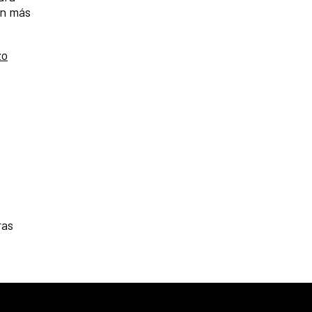
ón más
zo
ras