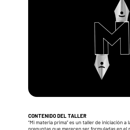
CONTENIDO DEL TALLER
“Mi materia prima” es un taller de iniciación 
preguntas que merecen ser formuladas en el p