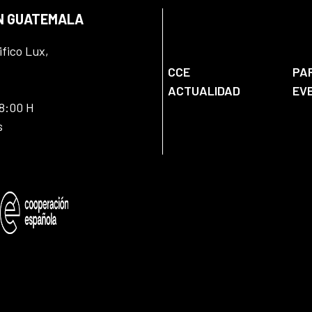
EN GUATEMALA
ifico Lux,
CCE
PA
ACTUALIDAD
EV
18:00 H
s