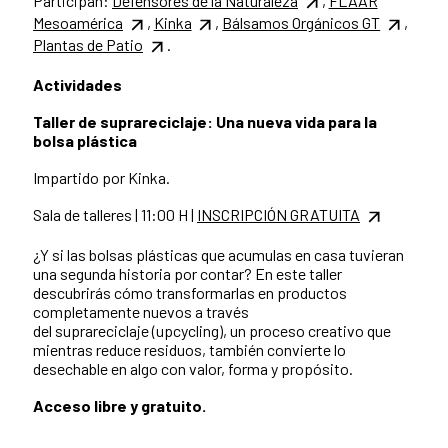
Participan:
Defensores de la Naturaleza
,
FLAAR
Mesoamérica
,
Kinka
,
Bálsamos Orgánicos GT
,
Plantas de Patio
.
Actividades
Taller de suprareciclaje: Una nueva vida para la
bolsa plástica
Impartido por Kinka.
Sala de talleres | 11:00 H |
INSCRIPCIÓN GRATUITA
¿Y si las bolsas plásticas que acumulas en casa tuvieran
una segunda historia por contar? En este taller
descubrirás cómo transformarlas en productos
completamente nuevos a través
del suprareciclaje (upcycling), un proceso creativo que
mientras reduce residuos, también convierte lo
desechable en algo con valor, forma y propósito.
Acceso libre y gratuito.