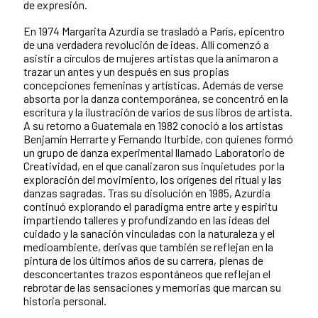
de expresión.
En 1974 Margarita Azurdia se trasladó a París, epicentro
de una verdadera revolución de ideas. Allí comenzó a
asistir a círculos de mujeres artistas que la animaron a
trazar un antes y un después en sus propias
concepciones femeninas y artísticas. Además de verse
absorta por la danza contemporánea, se concentró en la
escritura y la ilustración de varios de sus libros de artista.
A su retorno a Guatemala en 1982 conoció a los artistas
Benjamín Herrarte y Fernando Iturbide, con quienes formó
un grupo de danza experimental llamado Laboratorio de
Creatividad, en el que canalizaron sus inquietudes por la
exploración del movimiento, los orígenes del ritual y las
danzas sagradas. Tras su disolución en 1985, Azurdia
continuó explorando el paradigma entre arte y espíritu
impartiendo talleres y profundizando en las ideas del
cuidado y la sanación vinculadas con la naturaleza y el
medioambiente, derivas que también se reflejan en la
pintura de los últimos años de su carrera, plenas de
desconcertantes trazos espontáneos que reflejan el
rebrotar de las sensaciones y memorias que marcan su
historia personal.