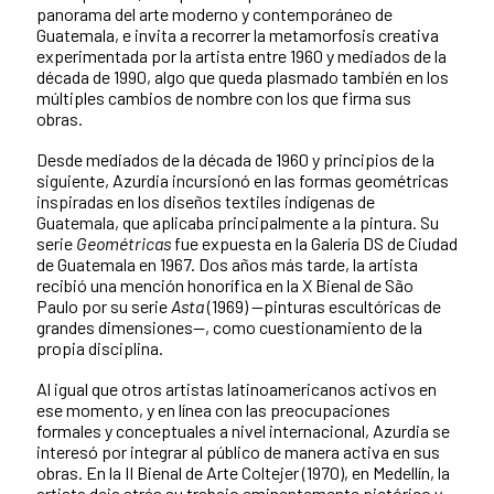
panorama del arte moderno y contemporáneo de
Guatemala, e invita a recorrer la metamorfosis creativa
experimentada por la artista entre 1960 y mediados de la
década de 1990, algo que queda plasmado también en los
múltiples cambios de nombre con los que firma sus
obras.
Desde mediados de la década de 1960 y principios de la
siguiente, Azurdia incursionó en las formas geométricas
inspiradas en los diseños textiles indígenas de
Guatemala, que aplicaba principalmente a la pintura. Su
serie
Geométricas
fue expuesta en la Galería DS de Ciudad
de Guatemala en 1967. Dos años más tarde, la artista
recibió una mención honorífica en la X Bienal de São
Paulo por su serie
Asta
(1969) —pinturas escultóricas de
grandes dimensiones—, como cuestionamiento de la
propia disciplina.
Al igual que otros artistas latinoamericanos activos en
ese momento, y en línea con las preocupaciones
formales y conceptuales a nivel internacional, Azurdia se
interesó por integrar al público de manera activa en sus
obras. En la II Bienal de Arte Coltejer (1970), en Medellín, la
artista deja atrás su trabajo eminentemente pictórico y