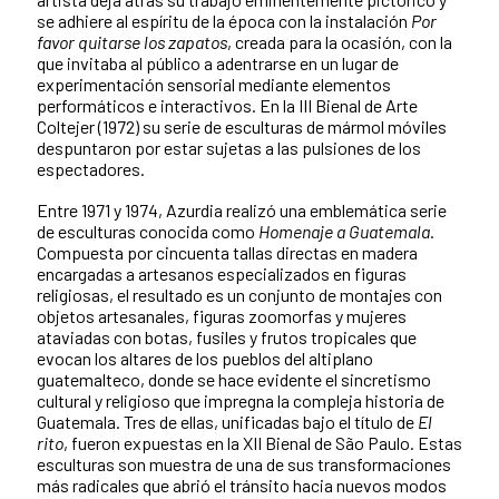
se adhiere al espíritu de la época con la instalación
Por
favor quitarse los zapatos
, creada para la ocasión, con la
que invitaba al público a adentrarse en un lugar de
experimentación sensorial mediante elementos
performáticos e interactivos. En la III Bienal de Arte
Coltejer (1972) su serie de esculturas de mármol móviles
despuntaron por estar sujetas a las pulsiones de los
espectadores.
Entre 1971 y 1974, Azurdia realizó una emblemática serie
de esculturas conocida como
Homenaje a Guatemala
.
Compuesta por cincuenta tallas directas en madera
encargadas a artesanos especializados en figuras
religiosas, el resultado es un conjunto de montajes con
objetos artesanales, figuras zoomorfas y mujeres
ataviadas con botas, fusiles y frutos tropicales que
evocan los altares de los pueblos del altiplano
guatemalteco, donde se hace evidente el sincretismo
cultural y religioso que impregna la compleja historia de
Guatemala. Tres de ellas, unificadas bajo el título de
El
rito
, fueron expuestas en la XII Bienal de São Paulo. Estas
esculturas son muestra de una de sus transformaciones
más radicales que abrió el tránsito hacia nuevos modos