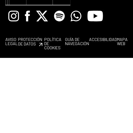
Instagram
Facebook
X
Spotify
Whatsapp
Youtube
AVISO
PROTECCIÓN
POLÍTICA
GUÍA DE
ACCESIBILIDAD
MAPA
LEGAL
DE
NAVEGACIÓN
WEB
DE DATOS
COOKIES