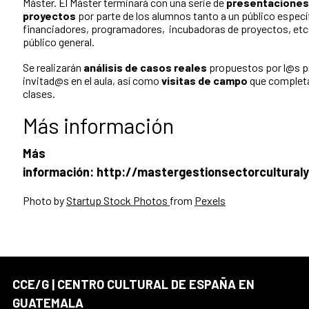
Máster. El Máster terminará con una serie de
presentaciones 
proyectos
por parte de los alumnos tanto a un público especí
financiadores, programadores, incubadoras de proyectos, etc
público general.
Se realizarán
análisis de casos reales
propuestos por l@s p
invitad@s en el aula, así como
visitas de campo
que completan
clases.
Más información
Más
información: http://mastergestionsectorcultural
Photo by
Startup Stock Photos
from
Pexels
CCE/G | CENTRO CULTURAL DE ESPAÑA EN
GUATEMALA