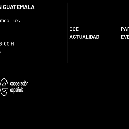
EN GUATEMALA
ifico Lux,
CCE
PA
ACTUALIDAD
EV
18:00 H
s