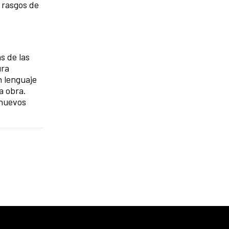
 rasgos de
s de las
ura
n lenguaje
a obra.
 nuevos