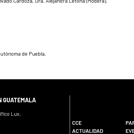
alvadó Cardoza,
Dra. Alejandra Letona (Modera).
Autónoma de Puebla.
EN GUATEMALA
ifico Lux,
CCE
PA
ACTUALIDAD
EV