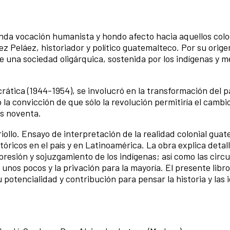
unda vocación humanista y hondo afecto hacia aquellos col
z Peláez, historiador y político guatemalteco. Por su origen
 una sociedad oligárquica, sostenida por los indígenas y m
ática (1944-1954), se involucró en la transformación del pa
a convicción de que sólo la revolución permitiría el cambio
os noventa.
iollo. Ensayo de interpretación de la realidad colonial gua
tóricos en el país y en Latinoamérica. La obra explica det
opresión y sojuzgamiento de los indígenas; así como las circ
nos pocos y la privación para la mayoría. El presente libr
potencialidad y contribución para pensar la historia y las 