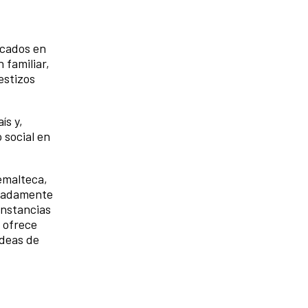
ocados en
 familiar,
estizos
ís y,
 social en
temalteca,
alladamente
unstancias
o ofrece
ideas de