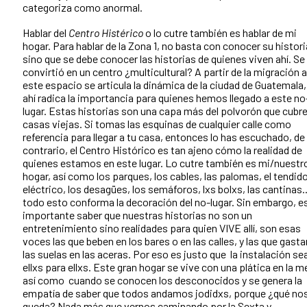
categoriza como anormal.
Hablar del
Centro Histérico
o lo cutre también es hablar de mi
hogar.
Para hablar de la Zona 1, no basta con conocer su histori
sino que se debe conocer las historias de quienes viven ahí. Se
convirtió en un centro ¿multicultural? A partir de la migración a
este espacio se articula la dinámica de la ciudad de Guatemala,
ahí radica la importancia para quienes hemos llegado a este no
lugar. Estas historias son una capa más del polvorón que cubre
casas viejas. Si tomas las esquinas de cualquier calle como
referencia para llegar a tu casa, entonces lo has escuchado, de 
contrario, el Centro Histórico es tan ajeno cómo la realidad de
quienes estamos en este lugar. Lo cutre también es mi/nuestr
hogar, así como los parques, los cables, las palomas, el tendid
eléctrico, los desagües, los semáforos, lxs bolxs, las cantinas.
todo esto conforma la decoración del no-lugar. Sin embargo, e
importante saber que nuestras historias no son un
entretenimiento sino realidades para quien VIVE allí, son esas
voces las que beben en los bares o en las calles, y las que gasta
las suelas en las aceras. Por eso es justo que la instalación se
ellxs para ellxs. Este gran hogar se vive con una plática en la m
así como cuando se conocen los desconocidos y se genera la
empatía de saber que todos andamos jodidxs, porque ¿qué no
queda? Nada más que vernos caminando por la Sexta y