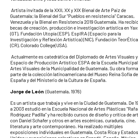
Artista invitada de la XXII, XX y XIX Bienal de Arte Paiz de
Guatemala; la Bienal del Sur “Pueblos en resistencia” Caracas,
Venezuela y la Bienal en Resistencia 2019 Guatemala. Ha recibi
becas de creación, producción e investigación artística en Yax
(GT), Fundación Utopía (ESP), EspIRA (Espacio para la
Investigación y Reflexión Artística) (NIC), Fundación TeorÉtica
(CR), Colorado College(USA).
Actualmente es catedrática del Diplomado de Artes Visuales y 
Espacio de Producción Artístico ESPA de la Escuela Municipal
Artes Visuales de la Municipalidad de Guatemala. Su obra form
parte de la colección latinoamericana del Museo Reina Sofía de
España y del Ministerio de la Cultura de España.
Jorge de León
(Guatemala, 1976)
Es un artista que trabaja y vive en la Ciudad de Guatemala. De 1
a 2003 estudió en la Escuela Nacional de Artes Plásticas “Rafa
Rodríguez Padilla” y ha recibido cursos de diseño y crítica de ar
con Daniel Schafer y otros en artes escénicas, curaduría, cine,
literatura y arte contemporáneo. Ha realizado múltiples
exposiciones individuales en Guatemala, Costa Rica y Estado
Unidos y exposiciones colectivas en Canadá, España, México,