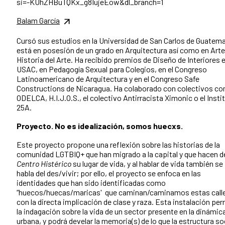
si=-KUhZHBuTQKx_g8IujeEow&dl_branch=1
Balam García
Cursó sus estudios en la Universidad de San Carlos de Guatema
está en posesión de un grado en Arquitectura así como en Arte
Historia del Arte. Ha recibido premios de Diseño de Interiores e
USAC, en Pedagogía Sexual para Colegios, en el Congreso
Latinoamericano de Arquitectura y en el Congreso Safe
Constructions de Nicaragua. Ha colaborado con colectivos c
ODELCA, H.I.J.O.S., el colectivo Antirracista Ximonic o el Insti
25A.
Proyecto. No es idealización, somos huecxs.
Este proyecto propone una reflexión sobre las historias de la
comunidad LGTBIQ+ que han migrado a la capital y que hacen d
Centro Histérico
su lugar de vida, y al hablar de vida también se
habla del des/vivir; por ello, el proyecto se enfoca en las
identidades que han sido identificadas como
“huecos/huecas/maricas' que caminan/caminamos estas call
con la directa implicación de clase y raza. Esta instalación pe
la indagación sobre la vida de un sector presente en la dinámic
urbana, y podrá develar la memoria(s) de lo que la estructura so