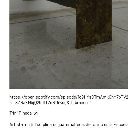
https://open.spotify.com/episode/1c9HYsCTmAmkGhY7bTV
si=XZBakM5jQ26d1T2eRUiKeg&dl_branch=1
Trini Pineda
Artista multidisciplinaria guatemalteca. Se formó en la Escuel