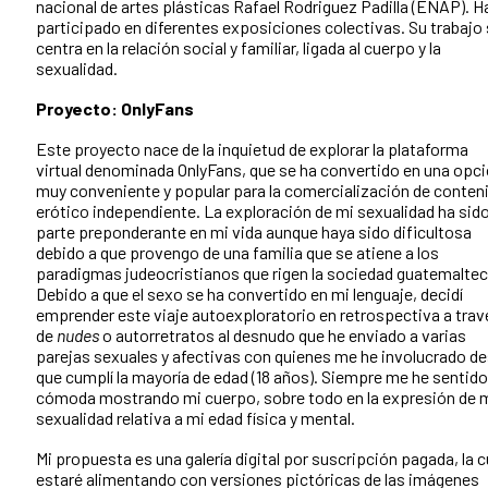
nacional de artes plásticas Rafael Rodriguez Padilla (ENAP). H
participado en diferentes exposiciones colectivas. Su trabajo
centra en la relación social y familiar, ligada al cuerpo y la
sexualidad.
Proyecto: OnlyFans
Este proyecto nace de la inquietud de explorar la plataforma
virtual denominada OnlyFans, que se ha convertido en una opc
muy conveniente y popular para la comercialización de conten
erótico independiente. La exploración de mi sexualidad ha sid
parte preponderante en mi vida aunque haya sido dificultosa
debido a que provengo de una familia que se atiene a los
paradigmas judeocristianos que rigen la sociedad guatemaltec
Debido a que el sexo se ha convertido en mi lenguaje, decidí
emprender este viaje autoexploratorio en retrospectiva a trav
de
nudes
o autorretratos al desnudo que he enviado a varias
parejas sexuales y afectivas con quienes me he involucrado d
que cumplí la mayoría de edad (18 años). Siempre me he sentido
cómoda mostrando mi cuerpo, sobre todo en la expresión de 
sexualidad relativa a mi edad física y mental.
Mi propuesta es una galería digital por suscripción pagada, la c
estaré alimentando con versiones pictóricas de las imágenes