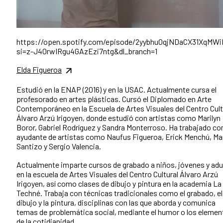
https://open.spotify.com/episode/2yybhu0qjNDaCX31XqMWi
si=z-J40rwIRgu4GAzEzi7ntg&dl_branch=1
Elda Figueroa
Estudió en la ENAP (2016) y en la USAC. Actualmente cursa el
profesorado en artes plásticas. Cursó el Diplomado en Arte
Contemporáneo en la Escuela de Artes Visuales del Centro Cult
Álvaro Arzú Irigoyen, donde estudió con artistas como Marilyn
Boror, Gabriel Rodríguez y Sandra Monterroso. Ha trabajado c
ayudante de artistas como Naufus Figueroa, Erick Menchú, Ma
Santizo y Sergio Valencia.
Actualmente imparte cursos de grabado a niños, jóvenes y adu
en la escuela de Artes Visuales del Centro Cultural Álvaro Arzú
Irigoyen, así como clases de dibujo y pintura en la academia La
Techné. Trabaja con técnicas tradicionales como el grabado, el
dibujo y la pintura, disciplinas con las que aborda y comunica
temas de problemática social, mediante el humor o los eleme
de la cotidianidad.