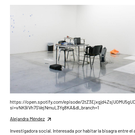
https://open.spotify.com/episode/2tZ3Ejxgjd4ZsjU0MU5gU
si=vNK9iVh7SVejNmuL3Yg8KA&dl_branch=1
Alejandra Méndez
Investigadora social. Interesada por habitar la bisagra entre el 