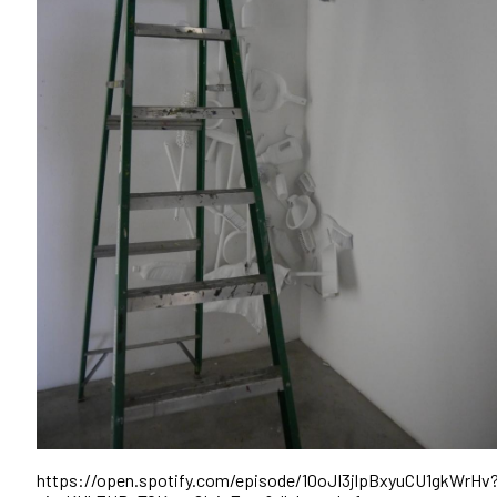
https://open.spotify.com/episode/10oJI3jlpBxyuCU1gkWrHv