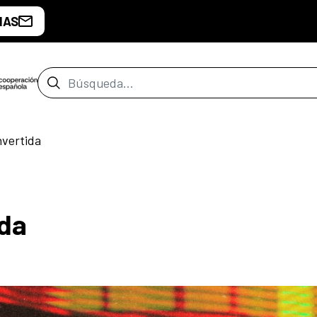
IAS
Barra de búsqueda
nvertida
ida