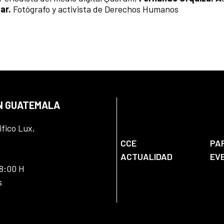
ar.
Fotógrafo y activista de Derechos Humanos
EN GUATEMALA
ifico Lux,
CCE
PA
ACTUALIDAD
EV
18:00 H
s