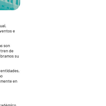
ual,
eventos e
as son
utren de
lebramos su
dentidades,
ho
camente en
cadémico