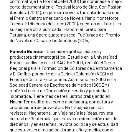
cortometraje La Flor del Café (2010) fue nominada a mejor
corto documental en el Festival Ícaro de Cine. Con Pasión
Absoluta (2004), su primera novela, fue galardonada con
el Premio Centroamericano de Novela Mario Monteforte
Toledo. El discurso del Loco (2009), cuentos del Tarot, es
su segunda obra publicada. Elaboró el libreto para
Tatuana, una ópera guatemalteca. Fue jurado del Premio
de Novela de Casa de las Américas (2015)..
Pamela Guinea
: Diseñadora gráfica, editora y
productora cinematográfica. Estudió en la Universidad
Rafael Landívar y en la USAC. En 2003, recibió el Curso
Regional para la Formación de Editores de Centroamérica
y El Caribe, por parte de la Cerlalc (Colombia) AECI y el
Fondo de Cultura Económica. Asimismo, en 2003 en la
Sociedad General de Escritores de México (SOGEM)
realizó el curso de Corrección de estilo y propiedad
idiomática. Tiene más de tres lustros trabajando en
Magna Terra editores, como diseñadora, correctora y
coordinadora de proyectos. Ha trabajado en dos
revistas: Magnaterra, un viaje hacia las ideas, revista
cultural de Guatemala que estuvo en circulación más de
diez años, y en estePaís, revista política y de actualidad
que estuvo en circulación durante año y medio, como