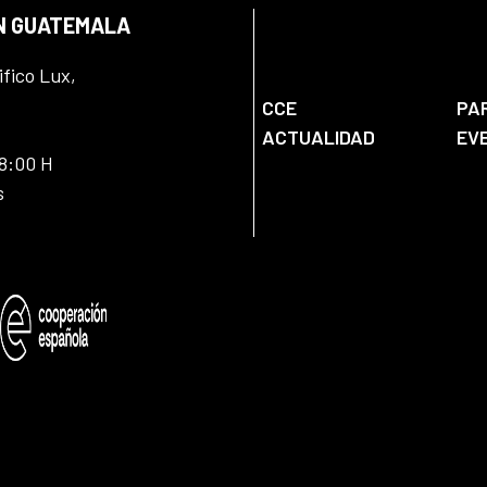
EN GUATEMALA
ifico Lux,
CCE
PA
ACTUALIDAD
EV
18:00 H
s