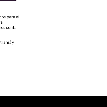
dos para el
ra
mos sentar
trans) y