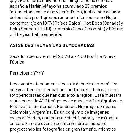
gay”. Este corto salvadoreño, dirigido por la cineasta
española Marlén Viñayo ha acumulado 25 premios
internacionales de cine y periodismo, incluyendo algunos
de los más prestigiosos reconocimientos como Mejor
cortometraje en IDFA (Países Bajos), Hot Docs (Canadá) y
Palm Springs (EEUU); el premio Gabo (Colombia) y Picture
of the year Latinoamérica.
ASÍ SE DESTRUYEN LAS DEMOCRACIAS
Sábado 5 de noviembre | 20:30 a 22:00 hrs. | La Nueva
Fábrica
Participan: YYYY
Los eventos fundamentales en la debacle democrática
que vive Centroamérica han quedado retratados por los
fotoperiodistas que han cubierto la región. Esta muestra
reúne cerca de 400 imágenes de más de 30 fotógrafos de
El Salvador, Guatemala, Honduras, Nicaragua, España,
Colombia y Argentina. Es un conjunto de imágenes
extraordinarias, cargadas de significados y de miradas
únicas. En este evento se intervendrá un espacio,
proyectando las fotografías en gran tamaño, mientras