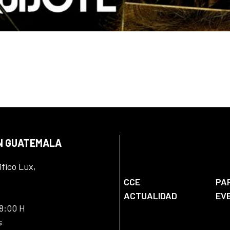
EN GUATEMALA
ifico Lux,
CCE
PA
ACTUALIDAD
EV
18:00 H
s