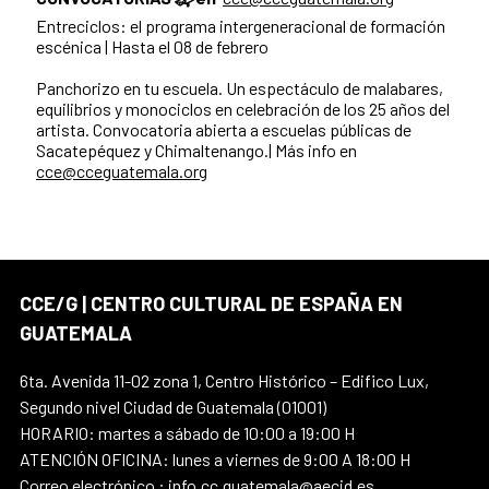
Entreciclos: el programa intergeneracional de formación
escénica | Hasta el 08 de febrero
Panchorizo en tu escuela. Un espectáculo de malabares,
equilibrios y monociclos en celebración de los 25 años del
artista. Convocatoria abierta a escuelas públicas de
Sacatepéquez y Chimaltenango.| Más info en
cce@cceguatemala.org
CCE/G | CENTRO CULTURAL DE ESPAÑA EN
GUATEMALA
6ta. Avenida 11-02 zona 1, Centro Histórico – Edifico Lux,
Segundo nivel Ciudad de Guatemala (01001)
HORARIO: martes a sábado de 10:00 a 19:00 H
ATENCIÓN OFICINA: lunes a viernes de 9:00 A 18:00 H
Correo electrónico : info.cc.guatemala@aecid.es