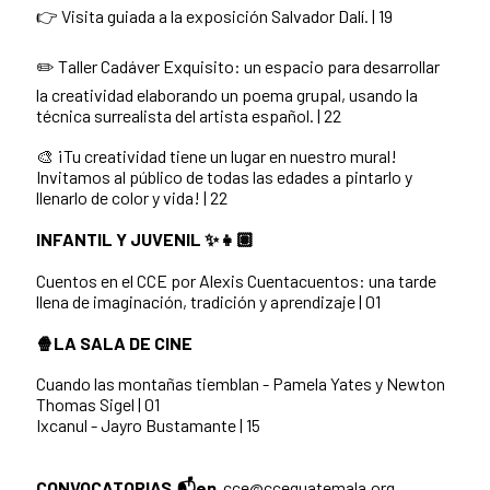
👉 Visita guiada a la exposición Salvador Dalí. | 19
✏️
Taller Cadáver Exquisito: un espacio para desarrollar
la creatividad elaborando un poema grupal, usando la
técnica surrealista del artista español. | 22
🎨 ¡Tu creatividad tiene un lugar en nuestro mural!
Invitamos al público de todas las edades a pintarlo y
llenarlo de color y vida! | 22
INFANTIL Y JUVENIL ✨👧🏽
Cuentos en el CCE por Alexis Cuentacuentos: una tarde
llena de imaginación, tradición y aprendizaje | 01
🍿LA SALA DE CINE
Cuando las montañas tiemblan - Pamela Yates y Newton
Thomas Sigel | 01
Ixcanul - Jayro Bustamante | 15
CONVOCATORIAS 📬en
cce@cceguatemala.org