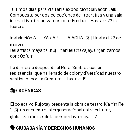
¡Últimos días para visitar la exposición Salvador Dalí!
Compuesta por dos colecciones de litografías y una sala
interactiva. Organizamos con
:
Funiber
|
Hasta el 22 de
febrero.
Instalación ATIT YA´/ ABUELA AGUA
| Hasta el 22 de
marzo
Del artista maya tz´utujil Manuel Chavajay.
Organizamos
con:
Oxfam
Le damos la despedida al Mural Simbióticas en
resistencia, que ha llenado de color y diversidad nuestro
vestíbulo, por La Creatura. | Hasta el 19
🎭ESCÉNICAS
El colectivo Rujotay presenta la obra de teatro
K´a Yïn Re
´,
un encuentro intergeneracional entre cultura y
globalización desde la perspectiva maya. | 21
🗣 CIUDADANÍA Y DERECHOS HUMANOS